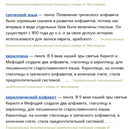
дополнительный практический толковый словарь И. Мостицкого
греческий язык
— лингв. Появление греческого алфавита
было огромным скачком в развитии алфавитов, потому как
впервые в виде отдельных букв были включены гласные. Он
существует с 800 года до н.э. и за свою долгую историю
использовался для записи иврита, арабского …
Универсальный
дополнительный практический толковый словарь И. Мостицкого
кириллица
— лингв. В 9 веке нашей эры святые Кирилл и
Мефодий создали два алфавита, глаголицу и кириллицу, для
письменности старославянского языка. Кириллица, на основе
глаголицы и греческого алфавитов, в конечном счете, стала
предпочтительной системой… …
Универсальный дополнительный
практический толковый словарь И. Мостицкого
кириллический алфавит
— лингв. В 9 веке нашей эры святые
Кирилл и Мефодий создали два алфавита, глаголицу и
кириллицу, для письменности старославянского языка.
Кириллица, на основе глаголицы и греческого алфавитов, в
конечном счете, стала предпочтительной системой… …
Универсальный дополнительный практический толковый словарь И.