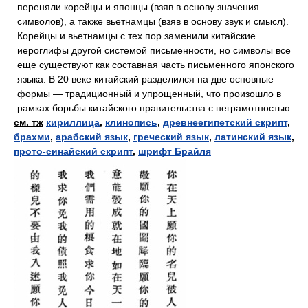
переняли корейцы и японцы (взяв в основу значения
символов), а также вьетнамцы (взяв в основу звук и смысл).
Корейцы и вьетнамцы с тех пор заменили китайские
иероглифы другой системой письменности, но символы все
еще существуют как составная часть письменного японского
языка. В 20 веке китайский разделился на две основные
формы — традиционный и упрощенный, что произошло в
рамках борьбы китайского правительства с неграмотностью.
см. тж
кириллица
,
клинопись
,
древнеегипетский скрипт
,
брахми
,
арабский язык
,
греческий язык
,
латинский язык
,
прото-синайский скрипт
,
шрифт Брайля