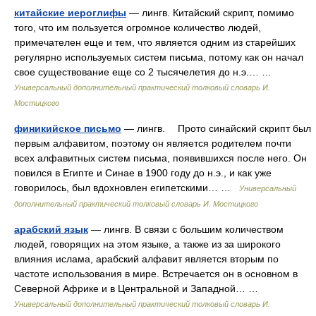
китайские иероглифы
— лингв. Китайский скрипт, помимо
того, что им пользуется огромное количество людей,
примечателен еще и тем, что является одним из старейших
регулярно используемых систем письма, потому как он начал
свое существование еще со 2 тысячелетия до н.э.… …
Универсальный дополнительный практический толковый словарь И.
Мостицкого
финикийское письмо
— лингв. Прото синайский скрипт был
первым алфавитом, поэтому он является родителем почти
всех алфавитных систем письма, появившихся после него. Он
повился в Египте и Синае в 1900 году до н.э., и как уже
говорилось, был вдохновлен египетскими… …
Универсальный
дополнительный практический толковый словарь И. Мостицкого
арабский язык
— лингв. В связи с большим количеством
людей, говорящих на этом языке, а также из за широкого
влияния ислама, арабский алфавит является вторым по
частоте использования в мире. Встречается он в основном в
Северной Африке и в Центральной и Западной… …
Универсальный дополнительный практический толковый словарь И.