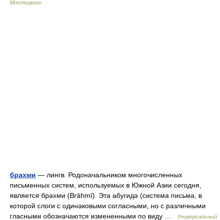
Мостицкого
брахми
— лингв. Родоначальником многочисленных
письменных систем, используемых в Южной Азии сегодня,
является брахми (Brāhmī). Эта абугида (система письма, в
которой слоги с одинаковыми согласными, но с различными
гласными обозначаются измененными по виду …
Универсальный